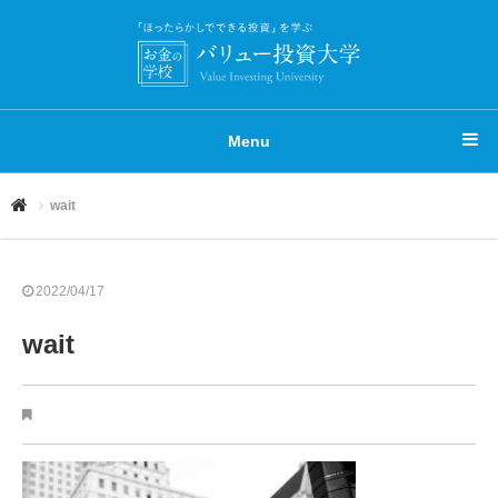
Menu
wait
2022/04/17
wait