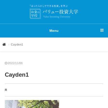
Menu
Cayden1
2022/11/06
Cayden1