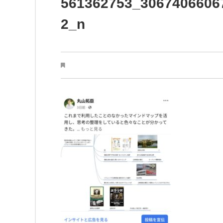
561362753_3067406606
2_n