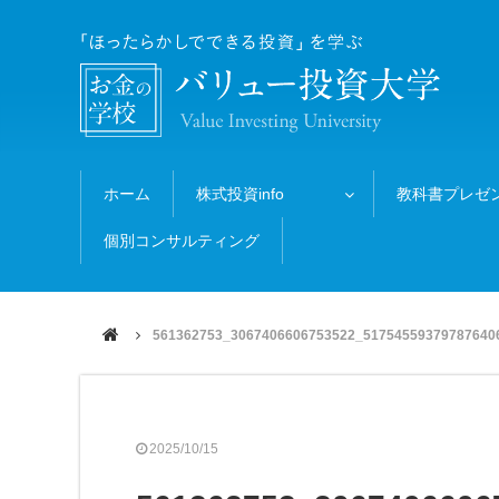
ホーム
株式投資info
教科書プレゼ
個別コンサルティング
561362753_3067406606753522_51754559379787640
2025/10/15